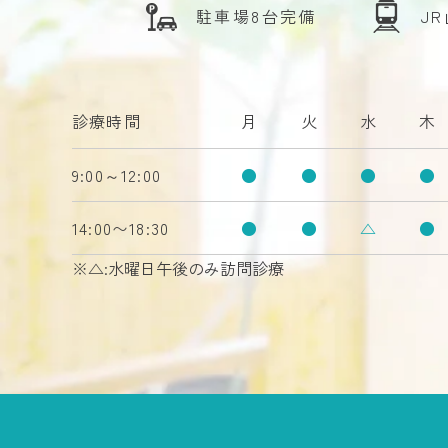
駐車場8台完備
J
診療時間
月
火
水
木
9:00～12:00
●
●
●
●
14:00〜18:30
●
●
△
●
※△:水曜日午後のみ訪問診療