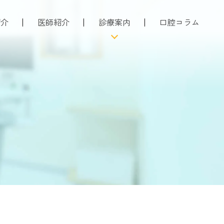
紹介
医師紹介
診療案内
口腔コラム
ついて
当院の注力している治療
者さんへ
歯科口腔外科
特徴
親知らずの抜歯
情報
歯周病治療
入れ歯・義歯
予防・メンテナンス
虫歯治療
小児歯科
矯正歯科