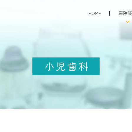
HOME
医院
当院に
初診の患
当院の
小児歯科
採用