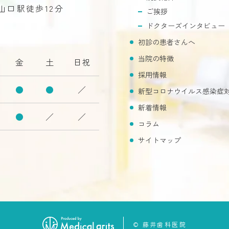
R山口駅徒歩12分
ご挨拶
ドクターズインタビュー
初診の患者さんへ
当院の特徴
金
土
日祝
採用情報
●
●
／
新型コロナウイルス感染症
新着情報
●
／
／
コラム
サイトマップ
© 藤井歯科医院