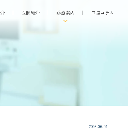
紹介
医師紹介
診療案内
口腔コラム
ついて
当院の注力している治療
者さんへ
歯科口腔外科
特徴
親知らずの抜歯
情報
歯周病治療
入れ歯・義歯
予防・メンテナンス
虫歯治療
小児歯科
2026.06.01
矯正歯科