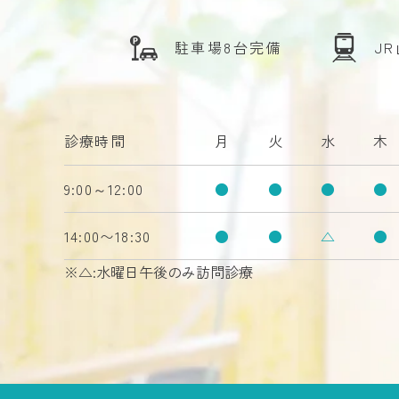
駐車場8台完備
J
診療時間
月
火
水
木
9:00～12:00
●
●
●
●
14:00〜18:30
●
●
△
●
※△:水曜日午後のみ訪問診療