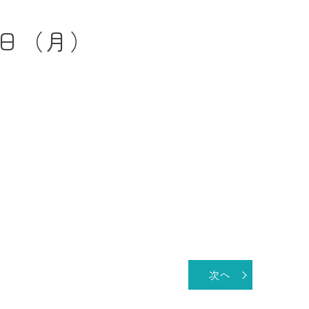
インプラント
5日（月）
セラミック治療
ホワイトニング
訪問診療
次へ