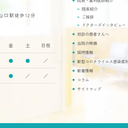
院長・歯科医師紹介
院長紹介
R山口駅徒歩12分
ご挨拶
ドクターズインタビュー
初診の患者さんへ
当院の特徴
金
土
日祝
採用情報
●
●
／
新型コロナウイルス感染症
新着情報
●
／
／
コラム
サイトマップ