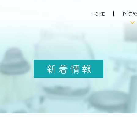
HOME
医院
当院に
初診の患
当院の
新着情報
採用