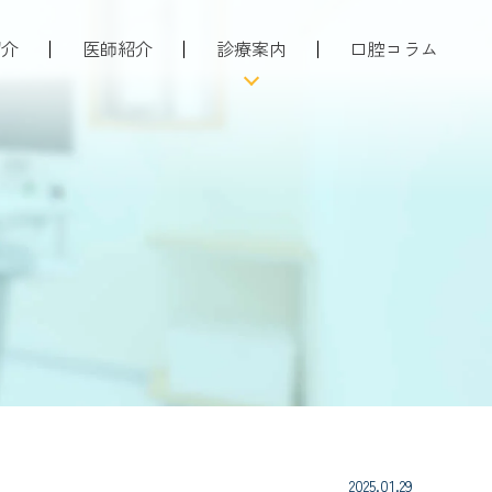
紹介
医師紹介
診療案内
口腔コラム
ついて
当院の注力している治療
者さんへ
歯科口腔外科
特徴
親知らずの抜歯
情報
歯周病治療
入れ歯・義歯
予防・メンテナンス
虫歯治療
小児歯科
2025.01.29
矯正歯科