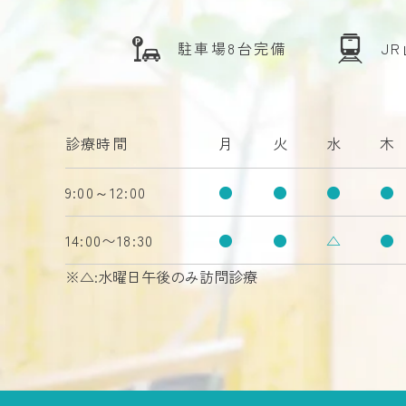
駐車場8台完備
J
診療時間
月
火
水
木
9:00～12:00
●
●
●
●
14:00〜18:30
●
●
△
●
※△:水曜日午後のみ訪問診療