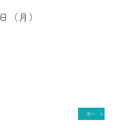
インプラント
0日（月）
セラミック治療
ホワイトニング
訪問診療
次へ