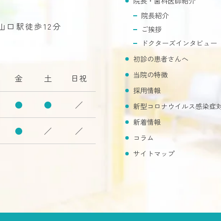
院長・歯科医師紹介
院長紹介
R山口駅徒歩12分
ご挨拶
ドクターズインタビュー
初診の患者さんへ
当院の特徴
金
土
日祝
採用情報
●
●
／
新型コロナウイルス感染症
新着情報
●
／
／
コラム
サイトマップ