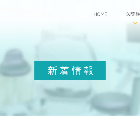
HOME
医院
当院に
初診の患
当院の
新着情報
採用